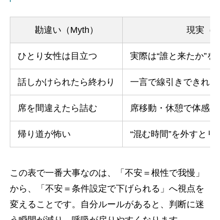
勘違い（Myth）
現実（Fa
ひとり女性は目立つ
実際は“誰と来たか”
話しかけられたら終わり
一言で線引きできれば
席を間違えたら詰む
席移動・休憩で体感は
帰り道が怖い
“混む時間”を外すとリ
この表で一番大事なのは、「不安＝根性で我慢」
から、「不安＝条件設定で下げられる」へ視点を
変えることです。自分ルールがあると、判断に迷