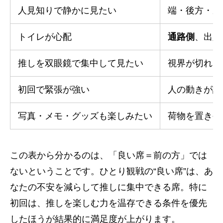
人見知りで静かに見たい
端・後方・座
トイレが心配
通路側
、出入
推しを双眼鏡で集中して見たい
視界が切れに
初回で緊張が強い
人の動きが読
写真・メモ・グッズも楽しみたい
荷物を置きや
この表から分かるのは、「良い席＝前の方」では
ないということです。ひとり観戦の“良い席”は、あ
なたの不安を減らして推しに集中できる席。特に
初回は、推しを楽しむ力を温存できる条件を優先
したほうが結果的に満足度が上がります。