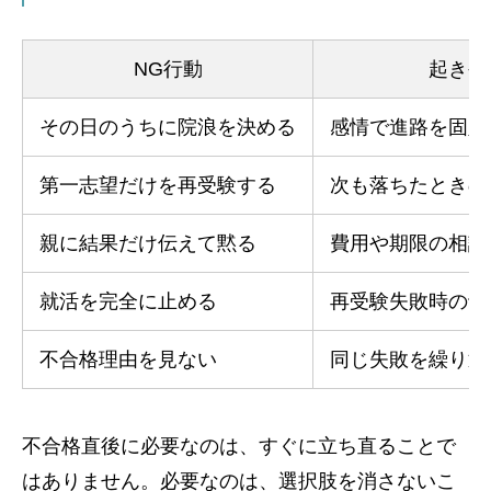
NG行動
起きや
その日のうちに院浪を決める
感情で進路を固定
第一志望だけを再受験する
次も落ちたときの
親に結果だけ伝えて黙る
費用や期限の相談
就活を完全に止める
再受験失敗時の切
不合格理由を見ない
同じ失敗を繰り返
不合格直後に必要なのは、すぐに立ち直ることで
はありません。必要なのは、選択肢を消さないこ