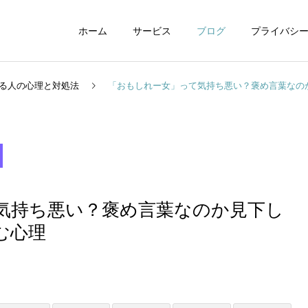
ホーム
サービス
ブログ
プライバシ
る人の心理と対処法
「おもしれー女」って気持ち悪い？褒め言葉なの
WEBデザイン
グラフィックデザイ
気持ち悪い？褒め言葉なのか見下し
む心理
動画制作編集
ナレーション制作