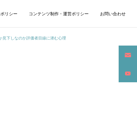
ーポリシー
コンテンツ制作・運営ポリシー
お問い合わせ
か見下しなのか評価者目線に潜む心理
詳細を見る
ン
SEO / セールスライティング
アパレル / グッズ製作販売