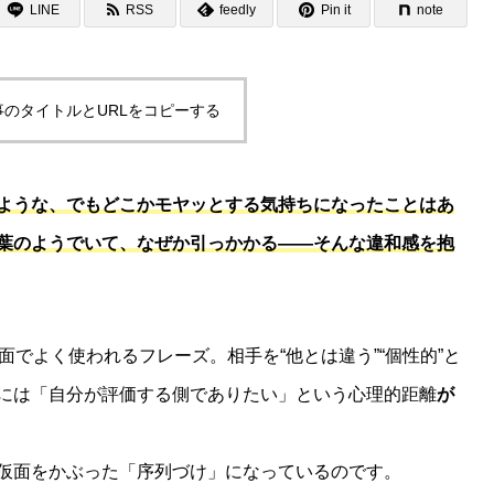
LINE
RSS
feedly
Pin it
note
事のタイトルとURLをコピーする
ような、でもどこかモヤッとする気持ちになったことはあ
葉のようでいて、なぜか引っかかる――そんな違和感を抱
面でよく使われるフレーズ。相手を“他とは違う”“個性的”と
には「自分が評価する側でありたい」という心理的距離
が
仮面をかぶった「序列づけ」になっているのです。