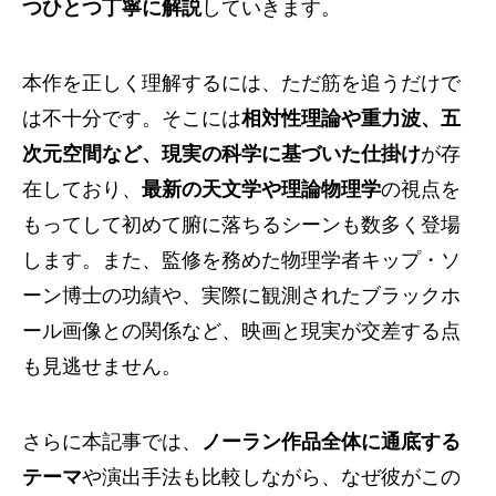
つひとつ丁寧に解説
していきます。
本作を正しく理解するには、ただ筋を追うだけで
は不十分です。そこには
相対性理論や重力波、五
次元空間など、現実の科学に基づいた仕掛け
が存
在しており、
最新の天文学や理論物理学
の視点を
もってして初めて腑に落ちるシーンも数多く登場
します。また、監修を務めた物理学者キップ・ソ
ーン博士の功績や、実際に観測されたブラックホ
ール画像との関係など、映画と現実が交差する点
も見逃せません。
さらに本記事では、
ノーラン作品全体に通底する
テーマ
や演出手法も比較しながら、なぜ彼がこの