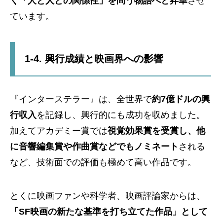
く「人と人との関係性」を問う物語へと昇華
させ
ています。
1-4. 興行成績と映画界への影響
『インターステラー』は、全世界で
約7億ドルの興
行収入
を記録し、興行的にも成功を収めました。
加えてアカデミー賞では
視覚効果賞を受賞し、他
に音響編集賞や作曲賞などでもノミネート
される
など、技術面での評価も極めて高い作品です。
とくに映画ファンや科学者、映画評論家からは、
「SF映画の新たな基準を打ち立てた作品」として