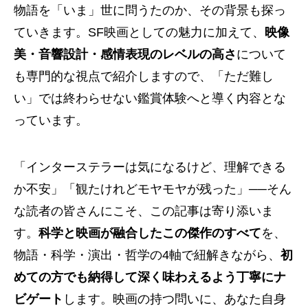
物語を「いま」世に問うたのか、その背景も探っ
ていきます。SF映画としての魅力に加えて、
映像
美・音響設計・感情表現のレベルの高さ
について
も専門的な視点で紹介しますので、「ただ難し
い」では終わらせない鑑賞体験へと導く内容とな
っています。
「インターステラーは気になるけど、理解できる
か不安」「観たけれどモヤモヤが残った」──そん
な読者の皆さんにこそ、この記事は寄り添いま
す。
科学と映画が融合したこの傑作のすべて
を、
物語・科学・演出・哲学の4軸で紐解きながら、
初
めての方でも納得して深く味わえるよう丁寧にナ
ビゲート
します。映画の持つ問いに、あなた自身