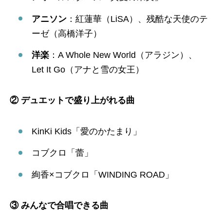
アニソン
：紅蓮華（LiSA）、残酷な天使のテ
ーゼ（高橋洋子）
洋楽
：A Whole New World（アラジン）、
Let It Go（アナと雪の女王）
② デュエットで盛り上がれる曲
KinKi Kids「愛のかたまり」
コブクロ「蕾」
絢香×コブクロ「WINDING ROAD」
③ みんなで合唱できる曲