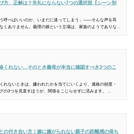
び方、正解は？失礼にならない7つの選択肢【シーン別
う呼べばいいのか、いまだに迷ってしまう」――そんな声を耳
なくありません。義理の娘という立場は、家族のようでありな...
絡くれない…そのとき義母が本当に確認すべき3つのこ
くれないときは、嫌われたかを当てにいくより、連絡の頻度・
グの3つを見直すほうが、関係をこじらせずに済みます。 ...
との付き合い方｜嫁に嫌がられない親子の距離感の保ち