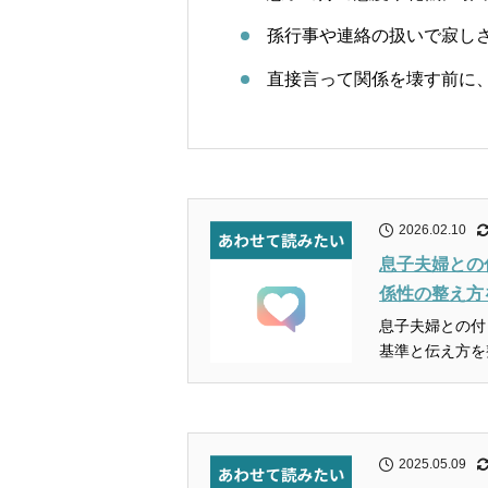
孫行事や連絡の扱いで寂し
直接言って関係を壊す前に
2026.02.10
息子夫婦との
係性の整え方
息子夫婦との付
基準と伝え方を
2025.05.09