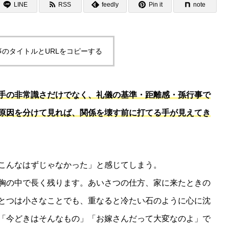
LINE
RSS
feedly
Pin it
note
事のタイトルとURLをコピーする
手の非常識さだけでなく、礼儀の基準・距離感・孫行事で
原因を分けて見れば、関係を壊す前に打てる手が見えてき
こんなはずじゃなかった」と感じてしまう。
胸の中で長く残ります。あいさつの仕方、家に来たときの
とつは小さなことでも、重なると冷たい石のように心に沈
「今どきはそんなもの」「お嫁さんだって大変なのよ」で