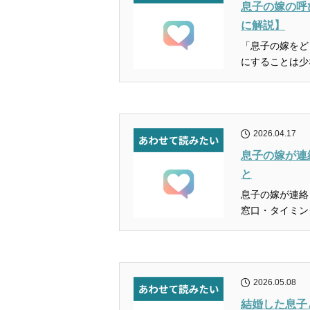
息子の嫁の呼
に解説】
「息子の嫁をど
にすることは少
2026.04.17
息子の嫁が連
と
息子の嫁が連絡
窓口・タイミン
2026.05.08
結婚した息子