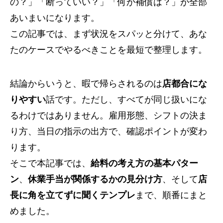
の？」「断っていい？」「何か補償は？」が全部
あいまいになります。
この記事では、まず状況をスパッと分けて、あな
たのケースでやるべきことを最短で整理します。
結論からいうと、暇で帰らされるのは
店都合にな
りやすい
話です。ただし、すべてが同じ扱いにな
るわけではありません。雇用形態、シフトの決ま
り方、当日の指示の出方で、確認ポイントが変わ
ります。
そこで本記事では、
給料の考え方の基本パター
ン
、
休業手当が関係するかの見分け方
、そして
店
長に角を立てずに聞くテンプレ
まで、順番にまと
めました。