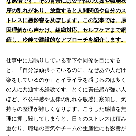
な感情です。その背景には公平性の欠如や職場秩
序の乱れがあり、放置すると人間関係や自分のス
トレスに悪影響を及ぼします。この記事では、原
因理解から声かけ、組織対応、セルフケアまで網
羅し、冷静で建設的なアプローチを紹介します。
仕事中に居眠りしている部下や同僚を目にする
と、「自分は頑張っているのに、なぜあの人だけ
楽をしているのか」と
イライラ
を感じるのは多く
の人に共通する経験です。とくに責任感が強い人
ほど、不公平感や規律の乱れを敏感に察知し、気
持ちの整理が難しくなります。こうした感情を無
理に押し殺してしまうと、日々のストレスは積み
重なり、職場の空気やチームの生産性にも影響が