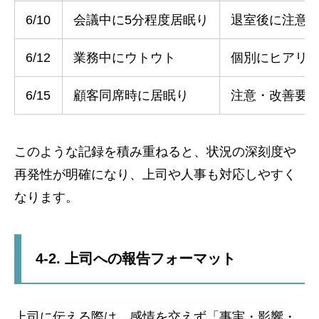
6/10
会議中に5分程度居眠り
退室後に注意
6/12
業務中にウトウト
個別にヒアリ
6/15
顧客同席時に居眠り
注意・改善要
このような記録を積み重ねると、状況の深刻度や
再発性が明確になり、上司や人事も対応しやすく
なります。
4-2. 上司への報告フォーマット
上司に伝える際は、感情を交えず「事実・影響・