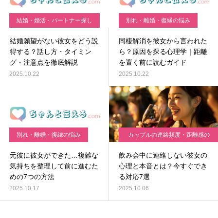
結婚・婚活・パートナー探し
別れ・離婚・復縁の悩み
結婚願望がない彼女をどう説
同棲解消を彼女から言われた
得する？話し方・タイミン
ら？原因を探る心理学｜距離
グ・注意点を徹底解説
を置く前に読むガイド
2025.10.22
2025.10.22
別れ・離婚・復縁の悩み
カップルの連絡頻度・距離感の
悩み
元彼に彼女ができた…複雑な
飲み会中に連絡しない彼女の
気持ちを整理して前に進むた
心理と本音とは？今すぐでき
めの7つの方法
る対応7選
2025.10.17
2025.10.06