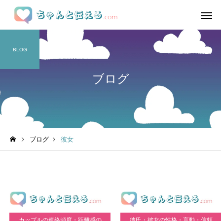
BLOG
ブログ
ブログ
彼女
カップルの連絡頻度・距離感の
彼氏・彼女の性格・言動・信頼