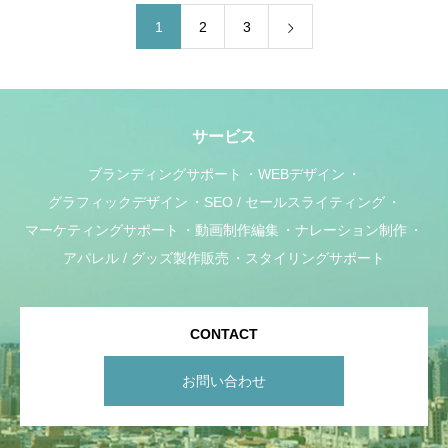
1
2
3
サービス
ブランディングサポート
WEBデザイン
グラフィックデザイン
SEO / セールスライティング
マーケティングサポート
動画制作編集
ナレーション制作
アパレル / グッズ製作販売
スタイリングサポート
CONTACT
お問い合わせ