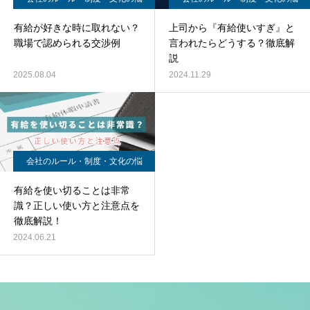
み
み
有給が好きな時に取れない？
上司から『有給使いすぎ』と
職場で認められる交渉例
言われたらどうする？徹底解
説
2025.08.04
2024.11.29
会社のルール・制度・文化の悩
み
有給を使い切ることは非常
識？正しい使い方と注意点を
徹底解説！
2024.06.21