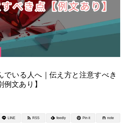
んでいる人へ｜伝え方と注意すべき
面別例文あり】
LINE
RSS
feedly
Pin it
note