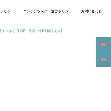
ーポリシー
コンテンツ制作・運営ポリシー
お問い合わせ
すべき点【LINE・電話・対面別例文あり】
詳細を見る
ン
SEO / セールスライティング
アパレル / グッズ製作販売