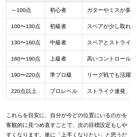
～100点
初心者
ガターやミスが多く
100〜130点
初級者
スペアが少し取れる
130〜160点
中級者
スペアとストライク
160〜190点
上級者
高いコントロールと
190〜220点
準プロ級
リーグ戦でも活躍で
220点以上
プロレベル
ストライク連発、高
これらを目安に、自分が今どの位置にいるのかを
客観的に見つめ直すことで、次の目標設定もしや
すくなります。単に「上手くなりたい」と思うだ