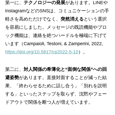
第一に、
テクノロジーの発展
があります。LINEや
InstagramなどのSNSは、コミュニケーションの手
軽さを高めただけでなく、
突然消える
という選択
を容易にしました。メッセージの既読機能やブロ
ック機能は、連絡を絶つハードルを極端に下げて
います（Campaioli, Testoni, & Zamperini, 2022,
https://doi.org/10.5817/cp2022-5-10
）。
第二に、
対人関係の希薄化と“面倒な関係”への回
避姿勢
があります。直接対面することが減った結
果、「終わらせるために話し合う」「別れを説明
する」といったステップを取らず、沈黙やフェー
ドアウトで関係を断つ人が増えています。