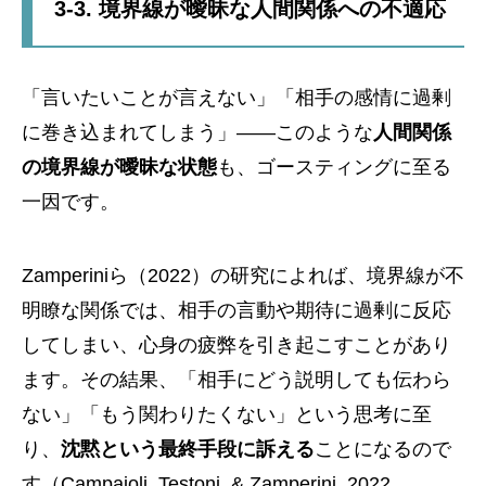
3-3. 境界線が曖昧な人間関係への不適応
「言いたいことが言えない」「相手の感情に過剰
に巻き込まれてしまう」——このような
人間関係
の境界線が曖昧な状態
も、ゴースティングに至る
一因です。
Zamperiniら（2022）の研究によれば、境界線が不
明瞭な関係では、相手の言動や期待に過剰に反応
してしまい、心身の疲弊を引き起こすことがあり
ます。その結果、「相手にどう説明しても伝わら
ない」「もう関わりたくない」という思考に至
り、
沈黙という最終手段に訴える
ことになるので
す（Campaioli, Testoni, & Zamperini, 2022,