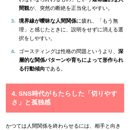
間観
が、突然の断絶を正当化しやすい。
境界線が曖昧な人間関係
に疲れ、「もう無
理」と感じたときに、説明をせずに消える選
択をしやすい。
ゴースティングは性格の問題というより、
深
層的な関係パターンや育ちによって形作られ
る行動傾向
である。
4. SNS時代がもたらした「切りやす
さ」と孤独感
かつては人間関係を終わらせるには、相手と向き