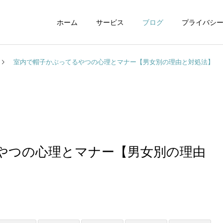
ホーム
サービス
ブログ
プライバシ
室内で帽子かぶってるやつの心理とマナー【男女別の理由と対処法】
WEBデザイン
グラフィックデザイ
やつの心理とマナー【男女別の理由
動画制作編集
ナレーション制作