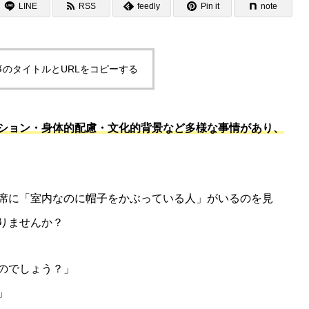
LINE
RSS
feedly
Pin it
note
事のタイトルとURLをコピーする
ション・身体的配慮・文化的背景など多様な事情があり、
席に「室内なのに帽子をかぶっている人」がいるのを見
りませんか？
のでしょう？」
」