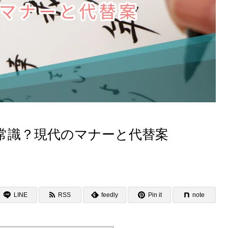
常識？現代のマナーと代替案
LINE
RSS
feedly
Pin it
note