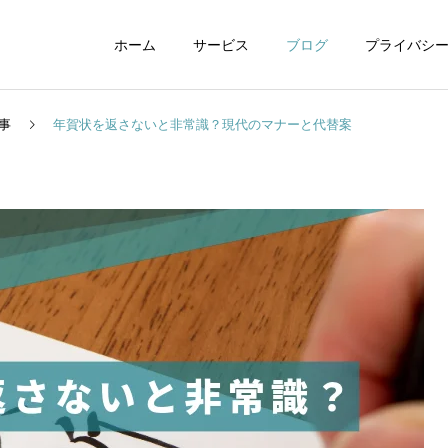
ホーム
サービス
ブログ
プライバシ
事
年賀状を返さないと非常識？現代のマナーと代替案
WEBデザイン
グラフィックデザイ
動画制作編集
ナレーション制作