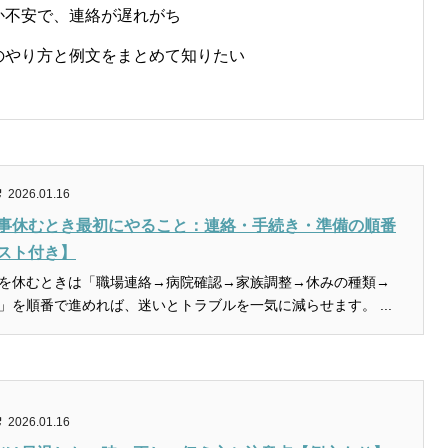
か不安で、連絡が遅れがち
のやり方と例文をまとめて知りたい
2026.01.16
事休むとき最初にやること：連絡・手続き・準備の順番
スト付き】
を休むときは「職場連絡→病院確認→家族調整→休みの種類→
」を順番で進めれば、迷いとトラブルを一気に減らせます。 ...
2026.01.16