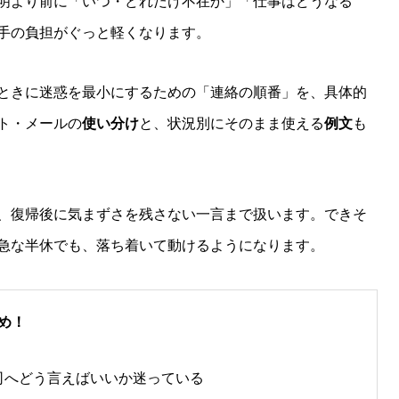
明より前に「いつ・どれだけ不在か」「仕事はどうなる
手の負担がぐっと軽くなります。
ときに迷惑を最小にするための「連絡の順番」を、具体的
ト・メールの
使い分け
と、状況別にそのまま使える
例文
も
、復帰後に気まずさを残さない一言まで扱います。できそ
急な半休でも、落ち着いて動けるようになります。
め！
司へどう言えばいいか迷っている