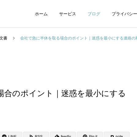
ホーム
サービス
ブログ
プライバシ
文書
会社で急に半休を取る場合のポイント｜迷惑を最小にする連絡の
WEBデザイン
グラフィックデザイ
場合のポイント｜迷惑を最小にする
動画制作編集
ナレーション制作
LINE
RSS
feedly
Pin it
note